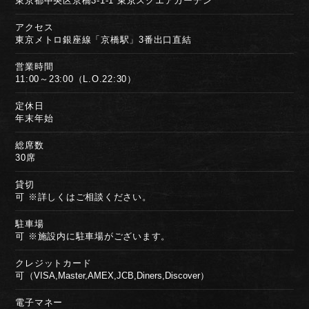
東京都中央区京橋3-1-1 東京スクエアガーデン
アクセス
東京メトロ銀座線「京橋駅」3番出口直結
営業時間
11:00～23:00（L.O.22:30）
定休日
年末年始
総席数
30席
貸切
可 ※詳しくはご相談ください。
駐車場
可 ※施設内に駐車場がございます。
クレジット
カード
可
（VISA,Master,AMEX,JCB,Diners,Discover）
電子マネー