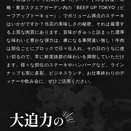
橋・東京スクエアガーデン内の
「BEEF UP TOKYO（ビ
ーフアップトーキョー）」でボリューム満点のステーキ
はいかがですか？
当店の美味しさの秘密、それは厳選す
る
上質な肉質にあります。
旨味がぎゅっと詰まった濃厚
な味わいと豊かな弾力は、虜になる事間違い無し！
牛肉
は部位ごとにブロックで日々仕入れ、
その日のうちに使
い切るので、常に鮮度抜群の味わいを満喫していただけ
ます。
様々な部位のステーキやハンバーグなど、
ライン
ナップも実に多彩。
ビジネスランチ、お仕事終わりのデ
ィナーや飲み会に、ぜひご活用ください。