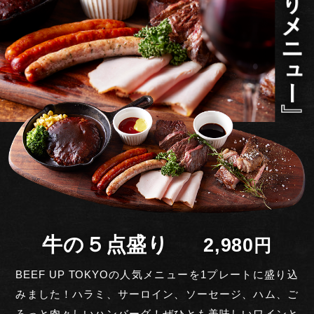
牛の５点盛り
2,980
円
BEEF UP TOKYOの人気メニューを1プレートに盛り込
みました！
ハラミ、サーロイン、ソーセージ、ハム、ご
ろっと肉々しいハンバーグ！
ぜひとも美味しいワインと