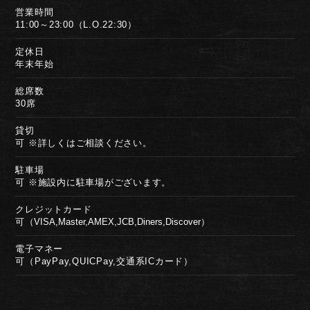
営業時間
11:00～23:00（L.O.22:30）
定休日
年末年始
総席数
30席
貸切
可 ※詳しくはご相談ください。
駐車場
可 ※施設内に駐車場がございます。
クレジット
カード
可
（VISA,Master,AMEX,JCB,Diners,Discover）
電子マネー
可（PayPay,QUICPay,交通系ICカード）