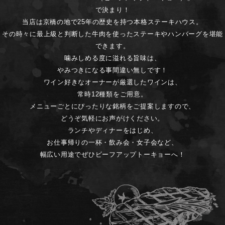
で決まり！
当店は京橋の地で25年の歴史を持つ本格ステーキハウス。
その時々に最上級と判断した牛肉を使ったステーキやハンバーグを堪能
できます。
噛みしめる度に溢れる旨味は、
やみつきになる事間違い無しです！
ワイン好きなオーナーが厳選したワインは、
常時12種類をご用意。
メニューごとにぴったりな銘柄をご提案しますので、
どうぞ気軽にお声がけください。
ランチやディナーをはじめ、
お仕事帰りの一杯・飲み会・女子会など、
幅広い用途でぜひビーフアップトーキョーへ！